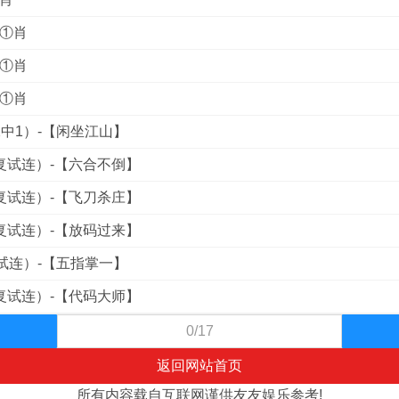
特①肖
特①肖
特①肖
（2中1）-【闲坐江山】
（复试连）-【六合不倒】
（复试连）-【飞刀杀庄】
（复试连）-【放码过来】
（复试连）-【五指掌一】
（复试连）-【代码大师】
0/17
返回网站首页
所有内容载自互联网谨供友友娱乐参考!