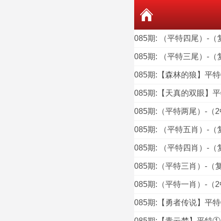
085期: （平特四尾）-
085期: （平特三尾）-
085期:【森林的狼】平
085期:【天真的双眼】
085期:（平特两尾）-（
085期: （平特五肖）-
085期: （平特四肖）-
085期:（平特三肖）-
085期:（平特一肖）-（
085期:【勇者传说】平
085期:【青云梦】平特