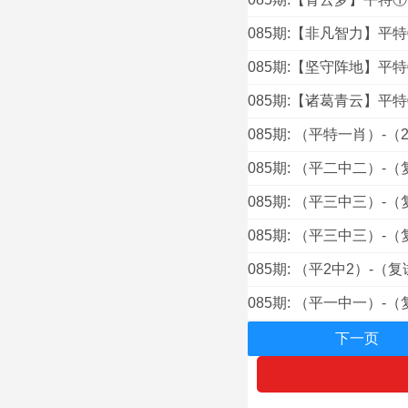
085期:【非凡智力】平
085期:【坚守阵地】平
085期:【诸葛青云】平
085期: （平特一肖）-
085期: （平二中二）-
085期: （平三中三）-
085期: （平三中三）-
085期: （平2中2）-
085期: （平一中一）-
下一页