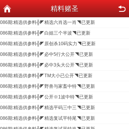
精料赌圣
086期:精选供参料╬◤精选六肖选一肖◥已更新
086期:精选供参料╬◤白姐三个半波◥已更新
086期:精选供参料╬◤原创杀10码实力◥已更新
086期:精选供参料╬◤必中5行大公开◥已更新
086期:精选供参料╬◤必中3头大公开◥已更新
086期:精选供参料╬◤TM大小已公开◥已更新
086期:精选供参料╬◤野兽与家畜中特◥已更新
086期:精选供参料╬◤公开※1波中特◥已更新
086期:精选供参料╬◤精选平码三中三◥已更新
086期:精选供参料╬◤精选复试平特尾◥已更新
086期:精选供参料╬◤精选复试平特肖◥已更新