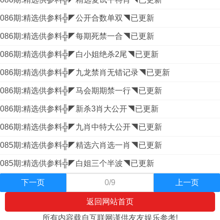
086期:精选供参料╬◤公开合数单双◥已更新
086期:精选供参料╬◤每期死禁一合◥已更新
086期:精选供参料╬◤白小姐绝杀2尾◥已更新
086期:精选供参料╬◤九龙禁肖无错记录◥已更新
086期:精选供参料╬◤马会期期禁一行◥已更新
086期:精选供参料╬◤新杀3肖大公开◥已更新
086期:精选供参料╬◤九肖中特大公开◥已更新
085期:精选供参料╬◤精选六肖选一肖◥已更新
085期:精选供参料╬◤白姐三个半波◥已更新
下一页
0/9
上一页
返回网站首页
所有内容载自互联网谨供友友娱乐参考!