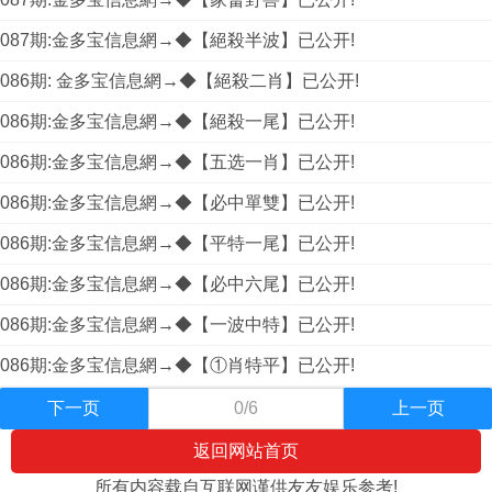
087期:金多宝信息網→◆【絕殺半波】已公开!
086期: 金多宝信息網→◆【絕殺二肖】已公开!
086期:金多宝信息網→◆【絕殺一尾】已公开!
086期:金多宝信息網→◆【五选一肖】已公开!
086期:金多宝信息網→◆【必中單雙】已公开!
086期:金多宝信息網→◆【平特一尾】已公开!
086期:金多宝信息網→◆【必中六尾】已公开!
086期:金多宝信息網→◆【一波中特】已公开!
086期:金多宝信息網→◆【①肖特平】已公开!
下一页
0/6
上一页
返回网站首页
所有内容载自互联网谨供友友娱乐参考!