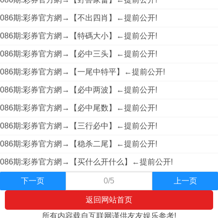
086期:彩券官方網→【不出四肖】←提前公开!
086期:彩券官方網→【特碼大小】←提前公开!
086期:彩券官方網→【必中三头】←提前公开!
086期:彩券官方網→【一尾中特平】←提前公开!
086期:彩券官方網→【必中两波】←提前公开!
086期:彩券官方網→【必中尾数】←提前公开!
086期:彩券官方網→【三行必中】←提前公开!
086期:彩券官方網→【稳杀二尾】←提前公开!
086期:彩券官方網→【买什么开什么】←提前公开!
下一页
0/5
上一页
返回网站首页
所有内容载自互联网谨供友友娱乐参考!