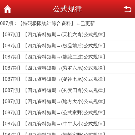
公式规律
087期：【特码极限统计综合资料】←已更新
【087期】【四九资料短期→(天机六肖)公式规律】
【087期】【四九资料短期→(极品前后)公式规律】
【087期】【四九资料短期→(龍訫二波)公式规律】
【087期】【四九资料短期→(紫罗六尾)公式规律】
【087期】【四九资料短期→(凝神七尾)公式规律】
【087期】【四九资料短期→(玄变四肖)公式规律】
【087期】【四九资料短期→(地方大小)公式规律】
【087期】【四九资料短期→(公式家野)公式规律】
【087期】【四九资料短期→(牛牛大小)公式规律】
【087期】【四九资料短期→(蜻蜓家野)公式规律】