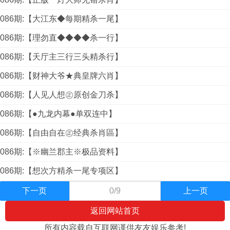
086期:【大江东◆每期精杀一尾】
086期:【理勿直◆◆◆◆杀一行】
086期:【天厅主三行三头精杀行】
086期:【财神大爷★典皇牌六肖】
086期:【人见人想㊣原创金刀杀】
086期:【●九龙内幕●单双连中】
086期:【自由自在㊣经典杀肖區】
086期:【※幽兰郡主※极品资料】
086期:【想次方精杀一尾专项区】
下一页
0/9
上一页
返回网站首页
所有内容载自互联网谨供友友娱乐参考!