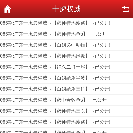
十虎权威
086期:广东十虎最權威→【必仲特玛波路】→已公开!
086期:广东十虎最權威→【必仲特玛单s】→已公开!
086期:广东十虎最權威→【白姐必中动物】→已公开!
086期:广东十虎最權威→【必仲特玛尾数】→已公开!
086期:广东十虎最權威→【绝杀二肖一尾】→已公开!
086期:广东十虎最權威→【白姐绝杀半波】→已公开!
086期:广东十虎最權威→【白姐绝杀三肖】→已公开!
086期:广东十虎最權威→【必中合数单s】→已公开!
086期:广东十虎最權威→【必仲特玛三头】→已公开!
085期:广东十虎最權威→【必仲特玛波路】→已公开!
085期:广东十虎最權威→【必仲特玛单s】→已公开!