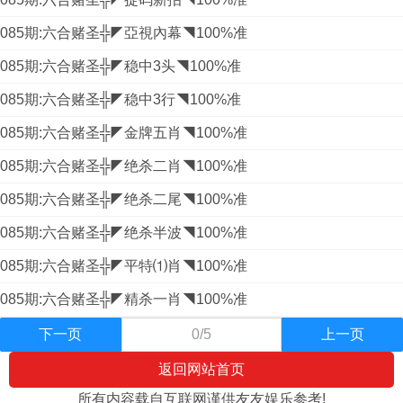
085期:六合赌圣╬◤亞視內幕◥100%准
085期:六合赌圣╬◤稳中3头◥100%准
085期:六合赌圣╬◤稳中3行◥100%准
085期:六合赌圣╬◤金牌五肖◥100%准
085期:六合赌圣╬◤绝杀二肖◥100%准
085期:六合赌圣╬◤绝杀二尾◥100%准
085期:六合赌圣╬◤绝杀半波◥100%准
085期:六合赌圣╬◤平特⑴肖◥100%准
085期:六合赌圣╬◤精杀一肖◥100%准
下一页
0/5
上一页
返回网站首页
所有内容载自互联网谨供友友娱乐参考!