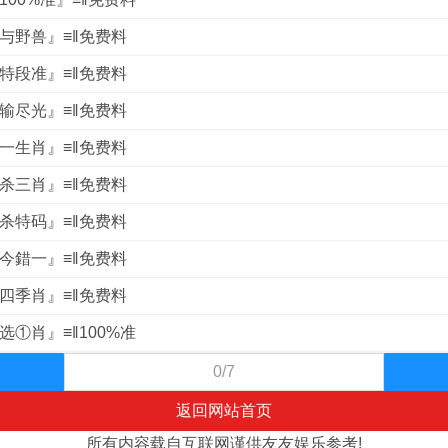
畜与野兽』≡‖免费料
杀特段准』≡‖免费料
错输尽光』≡‖免费料
禁一生肖』≡‖免费料
新杀三肖』≡‖免费料
新杀特码』≡‖免费料
合今錯一』≡‖免费料
新四季肖』≡‖免费料
选①肖』≡‖100%准
0/7
返回网站首页
所有内容载自互联网谨供友友娱乐参考!