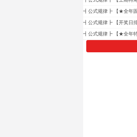
┫公式规律┣ 【★全年
┫公式规律┣ 【开奖日
┫公式规律┣ 【★全年