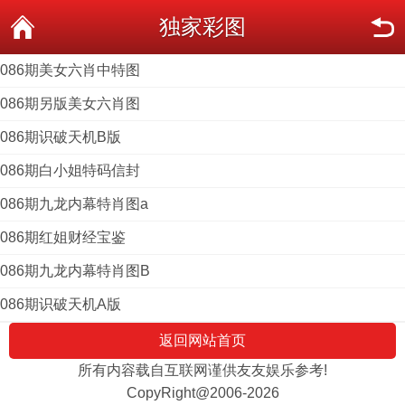
独家彩图
086期美女六肖中特图
086期另版美女六肖图
086期识破天机B版
086期白小姐特码信封
086期九龙内幕特肖图a
086期红姐财经宝鉴
086期九龙内幕特肖图B
086期识破天机A版
返回网站首页
所有内容载自互联网谨供友友娱乐参考!
CopyRight@2006-2026