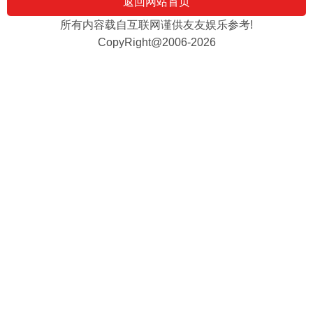
返回网站首页
所有内容载自互联网谨供友友娱乐参考!
CopyRight@2006-2026