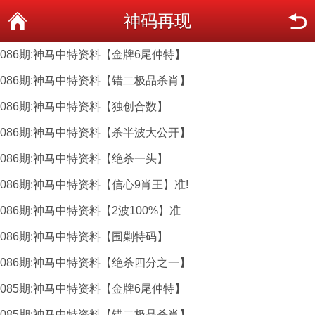
神码再现
086期:神马中特资料【金牌6尾仲特】
086期:神马中特资料【错二极品杀肖】
086期:神马中特资料【独创合数】
086期:神马中特资料【杀半波大公开】
086期:神马中特资料【绝杀一头】
086期:神马中特资料【信心9肖王】准!
086期:神马中特资料【2波100%】准
086期:神马中特资料【围剿特码】
086期:神马中特资料【绝杀四分之一】
085期:神马中特资料【金牌6尾仲特】
085期:神马中特资料【错二极品杀肖】