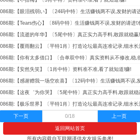
086期:【眼泪残弱い】〔24码中特〕生活赚钱两不误,发财的请进
086期:【Tears伤心】〔8码中特〕生活赚钱两不误,发财的请进!准
086期:【流逝的年华】〔5尾中特〕真正实力高手料,敢跟就稳赢!
086期:【覆雨翻云】〔平特1肖〕打造论坛最高连准记录,细水长流
086期:【你有太多借口】〔合单双中特〕真实资料从不修改,稳,很,
086期:【安然失笑】〔1肖中特〕资料准不准,看了就知道!赚!
086期:【感谢赠我一场空欢喜】〔12码中特〕生活赚钱两不误,发
086期:【这夜゛为你哭】〔5尾中特〕真正实力高手料,敢跟就稳赢
086期:【极乐世界】〔平特1肖〕打造论坛最高连准记录,细水长流
下一页
0/18
上一页
返回网站首页
所有内容载自互联网谨供友友娱乐参考!