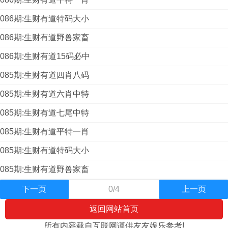
086期:生财有道特码大小
086期:生财有道野兽家畜
086期:生财有道15码必中
085期:生财有道四肖八码
085期:生财有道六肖中特
085期:生财有道七尾中特
085期:生财有道平特一肖
085期:生财有道特码大小
085期:生财有道野兽家畜
下一页
0/4
上一页
返回网站首页
所有内容载自互联网谨供友友娱乐参考!