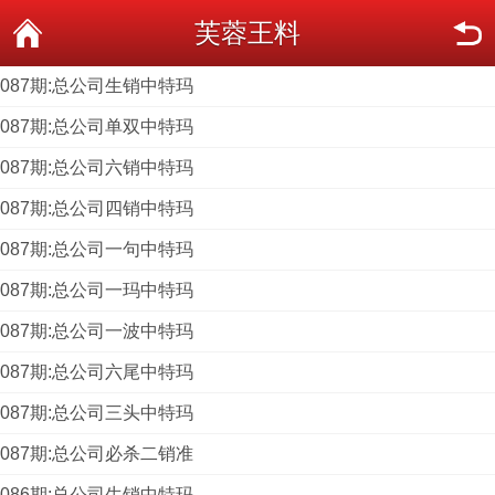
芙蓉王料
087期:总公司生销中特玛
087期:总公司单双中特玛
087期:总公司六销中特玛
087期:总公司四销中特玛
087期:总公司一句中特玛
087期:总公司一玛中特玛
087期:总公司一波中特玛
087期:总公司六尾中特玛
087期:总公司三头中特玛
087期:总公司必杀二销准
086期:总公司生销中特玛