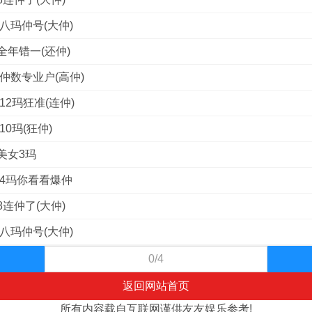
八玛仲号(大仲)
全年错一(还仲)
仲数专业户(高仲)
12玛狂准(连仲)
0玛(狂仲)
美女3玛
料4玛你看看爆仲
连仲了(大仲)
八玛仲号(大仲)
0/4
返回网站首页
所有内容载自互联网谨供友友娱乐参考!