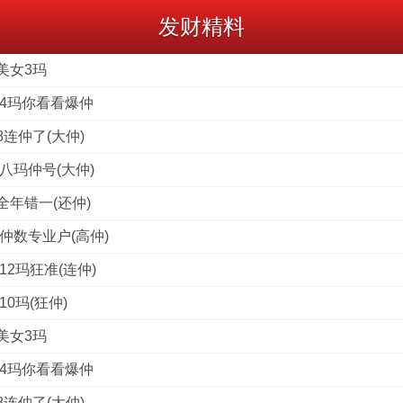
发财精料
美女3玛
料4玛你看看爆仲
连仲了(大仲)
八玛仲号(大仲)
全年错一(还仲)
仲数专业户(高仲)
12玛狂准(连仲)
0玛(狂仲)
美女3玛
料4玛你看看爆仲
连仲了(大仲)