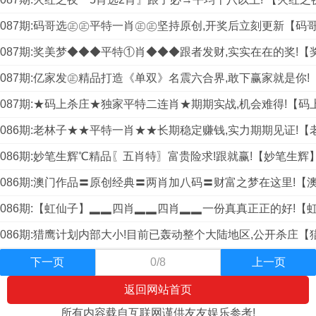
087期:码哥选㊣㊣平特一肖㊣㊣坚持原创,开奖后立刻更新【码
087期:奖美梦◆◆◆平特①肖◆◆◆跟者发财,实实在在的奖!【
087期:亿家发㊣精品打造《单双》名震六合界,敢下赢家就是你!
087期:★码上杀庄★独家平特二连肖★期期实战,机会难得!【码
086期:老林子★★平特一肖★★长期稳定赚钱,实力期期见证!【
086期:妙笔生辉℃精品〖五肖特〗富贵险求!跟就赢!【妙笔生辉
086期:澳门作品〓原创经典〓两肖加八码〓财富之梦在这里!【
086期:【虹仙子】▂▂四肖▂▂四肖▂▂一份真真正正的好!【
086期:猎鹰计划内部大小!目前已轰动整个大陆地区,公开杀庄【
下一页
0/8
上一页
返回网站首页
所有内容载自互联网谨供友友娱乐参考!