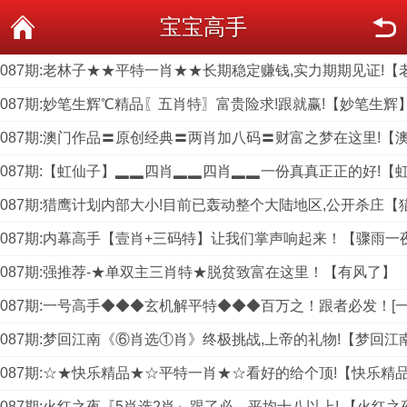
宝宝高手
087期:老林子★★平特一肖★★长期稳定赚钱,实力期期见证!【
087期:妙笔生辉℃精品〖五肖特〗富贵险求!跟就赢!【妙笔生辉
087期:澳门作品〓原创经典〓两肖加八码〓财富之梦在这里!【
087期:【虹仙子】▂▂四肖▂▂四肖▂▂一份真真正正的好!【
087期:猎鹰计划内部大小!目前已轰动整个大陆地区,公开杀庄【
087期:内幕高手【壹肖+三码特】让我们掌声响起来！【骤雨一
087期:强推荐-★单双主三肖特★脱贫致富在这里！【有风了】
087期:一号高手◆◆◆玄机解平特◆◆◆百万之！跟者必发！[一
087期:梦回江南《⑥肖选①肖》终极挑战,上帝的礼物!【梦回江
087期:☆★快乐精品★☆平特一肖★☆看好的给个顶!【快乐精
087期:火红之夜『5肖选2肖』跟了必→平均十八以上! 【火红之