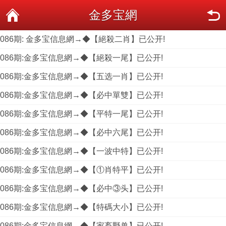
金多宝網
086期: 金多宝信息網→◆【絕殺二肖】已公开!
086期:金多宝信息網→◆【絕殺一尾】已公开!
086期:金多宝信息網→◆【五选一肖】已公开!
086期:金多宝信息網→◆【必中單雙】已公开!
086期:金多宝信息網→◆【平特一尾】已公开!
086期:金多宝信息網→◆【必中六尾】已公开!
086期:金多宝信息網→◆【一波中特】已公开!
086期:金多宝信息網→◆【①肖特平】已公开!
086期:金多宝信息網→◆【必中③头】已公开!
086期:金多宝信息網→◆【特碼大小】已公开!
086期:金多宝信息網→◆【家畜野兽】已公开!