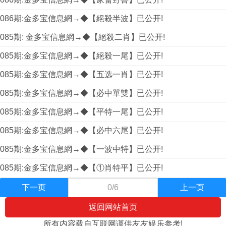
086期:金多宝信息網→◆【絕殺半波】已公开!
085期: 金多宝信息網→◆【絕殺二肖】已公开!
085期:金多宝信息網→◆【絕殺一尾】已公开!
085期:金多宝信息網→◆【五选一肖】已公开!
085期:金多宝信息網→◆【必中單雙】已公开!
085期:金多宝信息網→◆【平特一尾】已公开!
085期:金多宝信息網→◆【必中六尾】已公开!
085期:金多宝信息網→◆【一波中特】已公开!
085期:金多宝信息網→◆【①肖特平】已公开!
下一页
0/6
上一页
返回网站首页
所有内容载自互联网谨供友友娱乐参考!