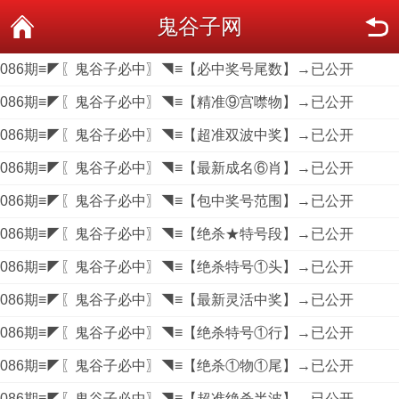
鬼谷子网
086期≡◤〖鬼谷子必中〗◥≡【必中奖号尾数】→已公开
086期≡◤〖鬼谷子必中〗◥≡【精准⑨宫噤物】→已公开
086期≡◤〖鬼谷子必中〗◥≡【超准双波中奖】→已公开
086期≡◤〖鬼谷子必中〗◥≡【最新成名⑥肖】→已公开
086期≡◤〖鬼谷子必中〗◥≡【包中奖号范围】→已公开
086期≡◤〖鬼谷子必中〗◥≡【绝杀★特号段】→已公开
086期≡◤〖鬼谷子必中〗◥≡【绝杀特号①头】→已公开
086期≡◤〖鬼谷子必中〗◥≡【最新灵活中奖】→已公开
086期≡◤〖鬼谷子必中〗◥≡【绝杀特号①行】→已公开
086期≡◤〖鬼谷子必中〗◥≡【绝杀①物①尾】→已公开
086期≡◤〖鬼谷子必中〗◥≡【超准绝杀半波】→已公开