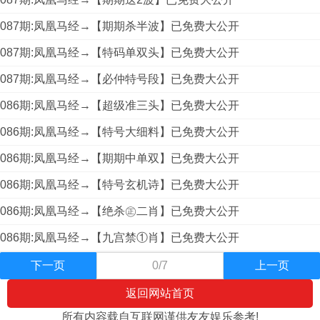
087期:凤凰马经→【期期杀半波】已免费大公开
087期:凤凰马经→【特码单双头】已免费大公开
087期:凤凰马经→【必仲特号段】已免费大公开
086期:凤凰马经→【超级准三头】已免费大公开
086期:凤凰马经→【特号大细料】已免费大公开
086期:凤凰马经→【期期中单双】已免费大公开
086期:凤凰马经→【特号玄机诗】已免费大公开
086期:凤凰马经→【绝杀㊣二肖】已免费大公开
086期:凤凰马经→【九宫禁①肖】已免费大公开
下一页
0/7
上一页
返回网站首页
所有内容载自互联网谨供友友娱乐参考!