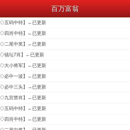
百万富翁
家◇五码中特】←已更新
家◇四肖中特】←已更新
家◇二尾中奖】←已更新
家◇镇坛7肖】←已更新
家◇大小将军】←已更新
家◇必中一波】←已更新
家◇必中三头】→已更新
家◇九宫禁肖】←已更新
家◇五码中特】←已更新
家◇四肖中特】←已更新
家◇二尾中奖】←已更新