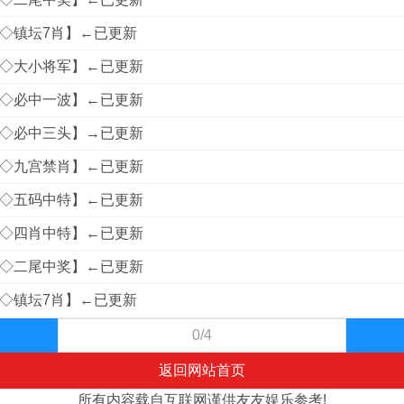
家◇镇坛7肖】←已更新
家◇大小将军】←已更新
家◇必中一波】←已更新
家◇必中三头】→已更新
家◇九宫禁肖】←已更新
家◇五码中特】←已更新
家◇四肖中特】←已更新
家◇二尾中奖】←已更新
家◇镇坛7肖】←已更新
0/4
返回网站首页
所有内容载自互联网谨供友友娱乐参考!