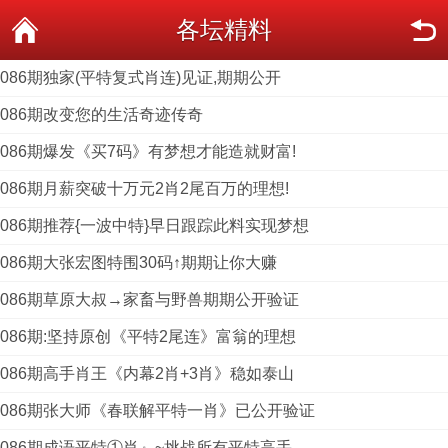
各坛精料
086期独家(平特复式肖连)见证,期期公开
086期改变您的生活奇迹传奇
086期爆发《买7码》有梦想才能造就财富!
086期月薪突破十万元2肖2尾百万的理想!
086期推荐{一波中特}早日跟踪此料实现梦想
086期大张宏图特围30码↑期期让你大赚
086期草原大叔→家畜与野兽期期公开验证
086期:坚持原创《平特2尾连》富翁的理想
086期高手肖王《内幕2肖+3肖》稳如泰山
086期张大师《春联解平特一肖》已公开验证
086期成语平特①肖』~挑战所有平特高手