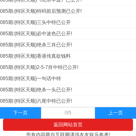
085期:{特区天顺}特码前后预测已公开!
085期:{特区天顺}三头中特已公开
085期:{特区天顺}必中波色已公开!
085期:{特区天顺}绝杀三肖已公开!
085期:{特区天顺}香港传真欲钱料
085期:{特区天顺}2-5-7肖中特已公开!
085期:{特区天顺}一句话中特
085期:{特区天顺}绝杀一头已公开!
085期:{特区天顺}六尾中特已公开!
下一页
0/5
上一页
返回网站首页
所有内容载自互联网谨供友友娱乐参考!