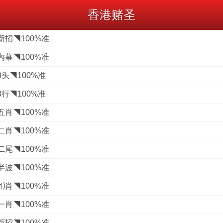
香港赌圣
新招◥100%准
內幕◥100%准
3头◥100%准
3行◥100%准
五肖◥100%准
二肖◥100%准
二尾◥100%准
半波◥100%准
⑴肖◥100%准
一肖◥100%准
新招◥100%准