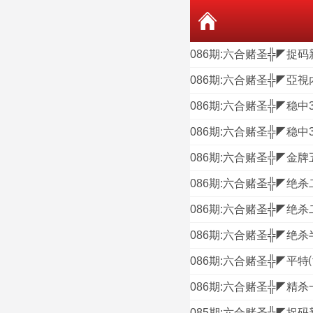
086期:六合赌圣╬◤捉码
086期:六合赌圣╬◤亞視
086期:六合赌圣╬◤稳中
086期:六合赌圣╬◤稳中
086期:六合赌圣╬◤金牌
086期:六合赌圣╬◤绝杀
086期:六合赌圣╬◤绝杀
086期:六合赌圣╬◤绝杀
086期:六合赌圣╬◤平特
086期:六合赌圣╬◤精杀
085期:六合赌圣╬◤捉码