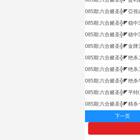
085期:六合赌圣╬◤亞視
085期:六合赌圣╬◤稳中
085期:六合赌圣╬◤稳中
085期:六合赌圣╬◤金牌
085期:六合赌圣╬◤绝杀
085期:六合赌圣╬◤绝杀
085期:六合赌圣╬◤绝杀
085期:六合赌圣╬◤平特
085期:六合赌圣╬◤精杀
下一页