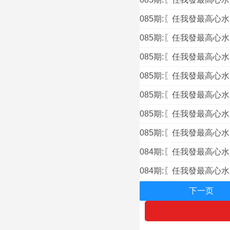
085期:〖任我發最高心
085期:〖任我發最高心
085期:〖任我發最高心
085期:〖任我發最高心
085期:〖任我發最高心
085期:〖任我發最高心
085期:〖任我發最高心
084期:〖任我發最高心
084期:〖任我發最高心
下一页