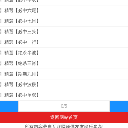
水〗精選【必中六尾】
水〗精選【必中七肖】
水〗精選【必中三头】
水〗精選【必中一行】
水〗精選【绝杀半波】
水〗精選【绝杀三肖】
水〗精選【期期九肖】
水〗精選【必中波段】
水〗精選【必中单双】
0/5
返回网站首页
所有内容载自互联网谨供友友娱乐参考!