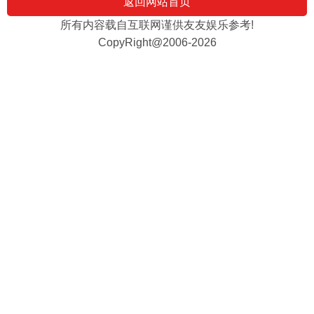
返回网站首页
所有内容载自互联网谨供友友娱乐参考!
CopyRight@2006-2026