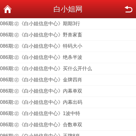
白小姐网
086期:㊣《白小姐信息中心》期期3行
086期:㊣《白小姐信息中心》野兽家畜
086期:㊣《白小姐信息中心》特码大小
086期:㊣《白小姐信息中心》绝杀半波
086期:㊣《白小姐信息中心》买什么开什么
086期:㊣《白小姐信息中心》金牌四肖
086期:㊣《白小姐信息中心》内幕单双
086期:㊣《白小姐信息中心》内幕出码
086期:㊣《白小姐信息中心》1波中特
086期:㊣《白小姐信息中心》合数单双
086期:㊣《白小姐信息中心》王牌8肖