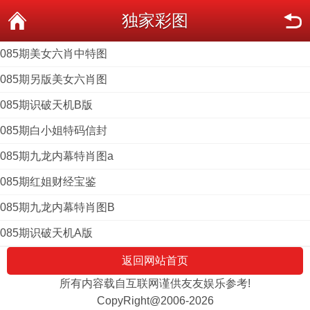
独家彩图
085期美女六肖中特图
085期另版美女六肖图
085期识破天机B版
085期白小姐特码信封
085期九龙内幕特肖图a
085期红姐财经宝鉴
085期九龙内幕特肖图B
085期识破天机A版
返回网站首页
所有内容载自互联网谨供友友娱乐参考!
CopyRight@2006-2026