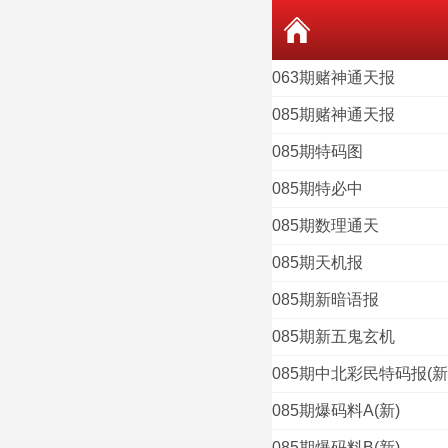
063期赌神通天报
085期赌神通天报
085期特码图
085期特必中
085期数理通天
085期天机报
085期新暗语报
085期新五鬼玄机
085期中北彩民特码报(新
085期爆码料A(新)
085期爆码料B(新)