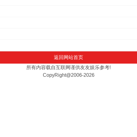
返回网站首页
所有内容载自互联网谨供友友娱乐参考!
CopyRight@2006-2026