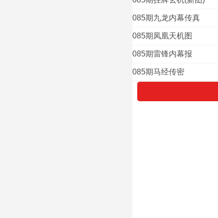
085期九龙内幕传真
085期凤凰天机图
085期雷锋内幕报
085期马经传密