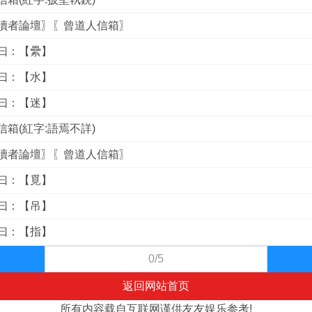
信讀者論壇〗〖曾道人信箱〗
之曰：【纍】
之曰：【水】
之曰：【迷】
信箱(紅字:語焉不詳)
信讀者論壇〗〖曾道人信箱〗
之曰：【覓】
之曰：【吊】
之曰：【指】
0/5
返回网站首页
所有内容载自互联网谨供友友娱乐参考!