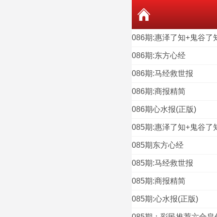
086期:惠泽了知+鬼谷了
086期:东方心经
086期:马经救世报
086期:商报精简
086期心水报(正版)
085期:惠泽了知+鬼谷了
085期东方心经
085期:马经救世报
085期:商报精简
085期:心水报(正版)
085期：彩民推荐六合皇