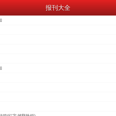
报刊大全
知
知
信箱(紅字:披堅執鋭)