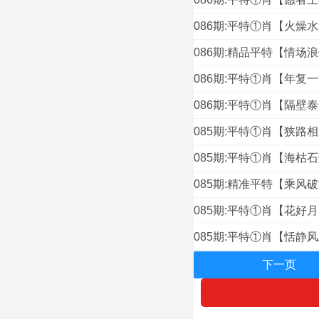
086期:平特①肖【火燥水
086期:精品平特【情场浪
086期:平特①肖【年复一
086期:平特①肖【隔壁泰
085期:平特①肖【狭路相
085期:平特①肖【海枯石
085期:精准平特【乘风破
085期:平特①肖【花好月
085期:平特①肖【恬静风
下一页