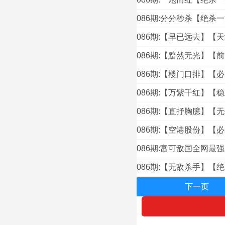
086期:分分秒杀【绝杀
086期:【早已远去】【
086期:【黯然无光】【
086期:【楼门口排】【
086期:【万紫千红】【
086期:【直抒胸臆】【
086期:【空港股份】【
086期:富可敌国全网最
086期:【无敌杀手】【
下一页