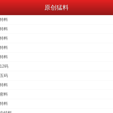
原创猛料
尾特料
肖特料
码特料
头特料
小特料
12码
肖五码
双特料
肖密料
庄特料
波中特料