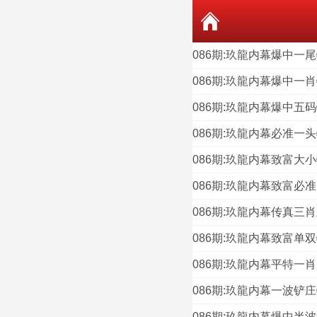
086期:玖龍内幕爆中一
086期:玖龍内幕爆中一
086期:玖龍内幕爆中五
086期:玖龍内幕必准一
086期:玖龍内幕致富大
086期:玖龍内幕致富必准
086期:玖龍内幕传真三
086期:玖龍内幕致富单
086期:玖龍内幕平特一
086期:玖龍内幕一波铲
086期:玖龍内幕爆中半