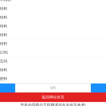
尾特料
肖特料
码特料
头特料
小特料
12码
肖五码
双特料
肖密料
0/5
返回网站首页
所有内容载自互联网谨供友友娱乐参考!