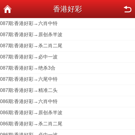
香港好彩
087期:香港好彩→六肖中特
087期:香港好彩→原创杀半波
087期:香港好彩→杀二肖二尾
087期:香港好彩→必中一波
087期:香港好彩→绝杀3合
087期:香港好彩→六尾中特
087期:香港好彩→精准二头
086期:香港好彩→六肖中特
086期:香港好彩→原创杀半波
086期:香港好彩→杀二肖二尾
086期:香港好彩→必中一波