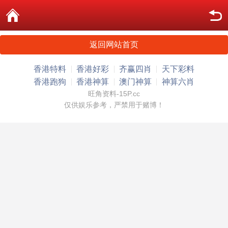
返回网站首页
香港特料
香港好彩
齐赢四肖
天下彩料
香港跑狗
香港神算
澳门神算
神算六肖
旺角资料-15P.cc
仅供娱乐参考，严禁用于赌博！