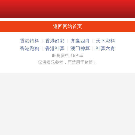
返回网站首页
香港特料
香港好彩
齐赢四肖
天下彩料
香港跑狗
香港神算
澳门神算
神算六肖
旺角资料-15P.cc
仅供娱乐参考，严禁用于赌博！