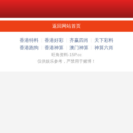
返回网站首页
香港特料
香港好彩
齐赢四肖
天下彩料
香港跑狗
香港神算
澳门神算
神算六肖
旺角资料-15P.cc
仅供娱乐参考，严禁用于赌博！