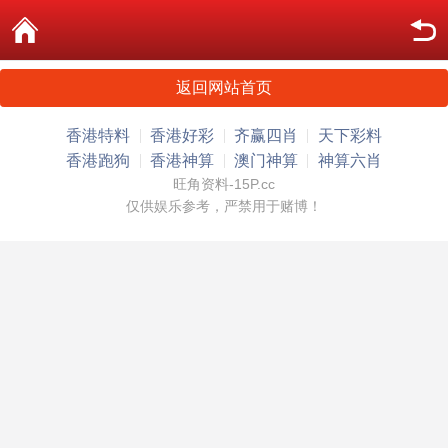
返回网站首页
香港特料
香港好彩
齐赢四肖
天下彩料
香港跑狗
香港神算
澳门神算
神算六肖
旺角资料-15P.cc
仅供娱乐参考，严禁用于赌博！