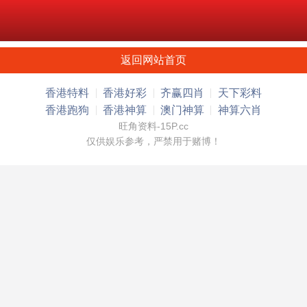
返回网站首页
香港特料
香港好彩
齐赢四肖
天下彩料
香港跑狗
香港神算
澳门神算
神算六肖
旺角资料-15P.cc
仅供娱乐参考，严禁用于赌博！