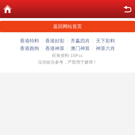
返回网站首页
香港特料
香港好彩
齐赢四肖
天下彩料
香港跑狗
香港神算
澳门神算
神算六肖
旺角资料-15P.cc
仅供娱乐参考，严禁用于赌博！