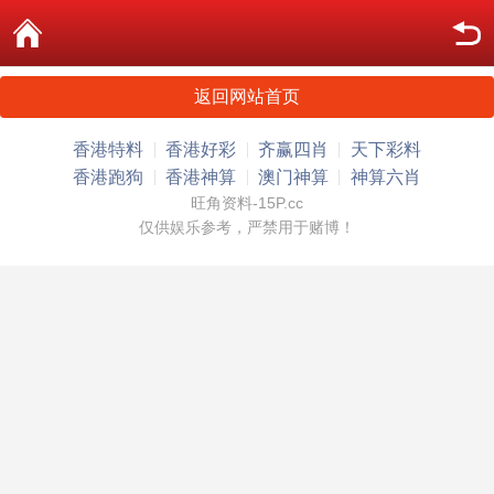
返回网站首页
香港特料
香港好彩
齐赢四肖
天下彩料
香港跑狗
香港神算
澳门神算
神算六肖
旺角资料-15P.cc
仅供娱乐参考，严禁用于赌博！