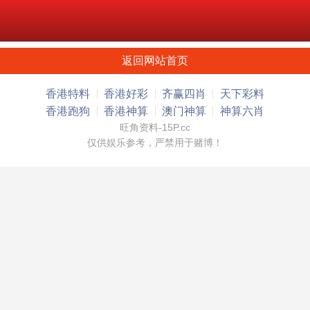
返回网站首页
香港特料
香港好彩
齐赢四肖
天下彩料
香港跑狗
香港神算
澳门神算
神算六肖
旺角资料-15P.cc
仅供娱乐参考，严禁用于赌博！