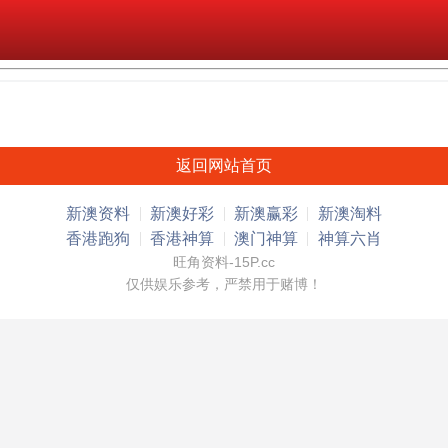
返回网站首页
新澳资料
新澳好彩
新澳赢彩
新澳淘料
香港跑狗
香港神算
澳门神算
神算六肖
旺角资料-15P.cc
仅供娱乐参考，严禁用于赌博！