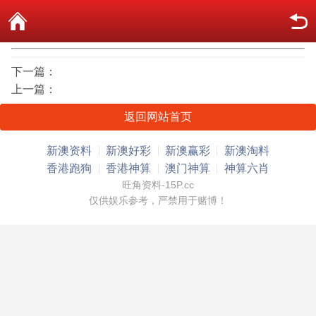
下一篇：
上一篇：
返回网站首页
新澳资料
新澳好彩
新澳赢彩
新澳淘料
香港跑狗
香港神算
澳门神算
神算六肖
旺角资料-15P.cc
仅供娱乐参考，严禁用于赌博！