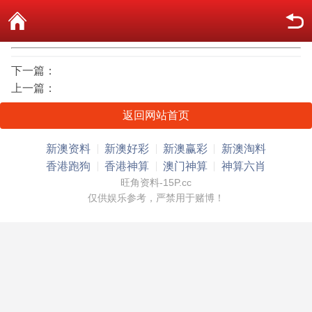
下一篇：
上一篇：
返回网站首页
新澳资料
新澳好彩
新澳赢彩
新澳淘料
香港跑狗
香港神算
澳门神算
神算六肖
旺角资料-15P.cc
仅供娱乐参考，严禁用于赌博！