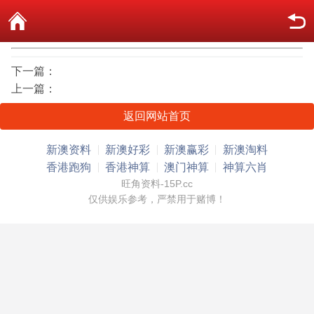
下一篇：
上一篇：
返回网站首页
新澳资料
新澳好彩
新澳赢彩
新澳淘料
香港跑狗
香港神算
澳门神算
神算六肖
旺角资料-15P.cc
仅供娱乐参考，严禁用于赌博！