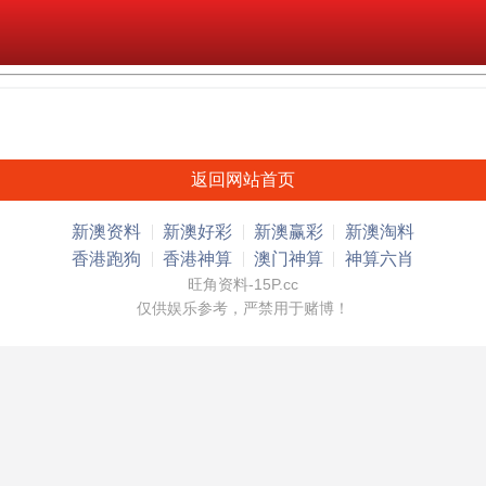
返回网站首页
新澳资料
新澳好彩
新澳赢彩
新澳淘料
香港跑狗
香港神算
澳门神算
神算六肖
旺角资料-15P.cc
仅供娱乐参考，严禁用于赌博！