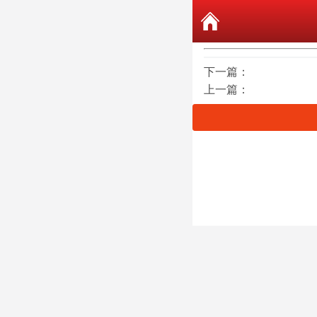
下一篇：
上一篇：